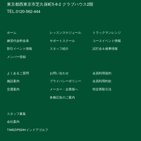
東京都西東京市芝久保町5-8-2 クラブハウス2階
TEL.0120-562-444
ホーム
レッスンスケジュール
トラックマンレンジ
練習代金料金表
サポートスクール
コースイベント情報
割引イベント情報
スタッフ紹介
試打会＆催事情報
メンバー登録
よくあるご質問
お問い合わせ
会員利用規約
施設案内
プライバシーポリシー
会員利用約款
交通案内
メーカー・企業様へ
特定商取引法
各種広告のご案内
スタッフ募集
会社案内
TIMEZIPS24®インドアゴルフ